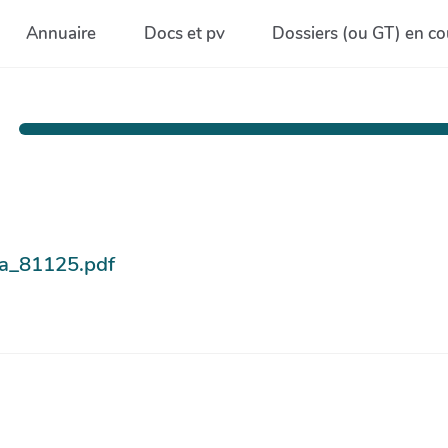
Annuaire
Docs et pv
Dossiers (ou GT) en co
ra_81125.pdf